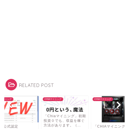
RELATED POST
IAマイニング
CHIAマイニング
CHIAマイニング
「Chiaマイニング」初期
投資０でも、収益を稼ぐ
方法があります。（...
IA公式認定
「CHIAマイニング」