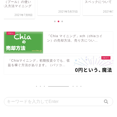
OOL（プール）の使い
スペックについて
、加入方法マイニング
...
2021年5月31日
2021年5
2021年7月8日
「Chia マイニング」xch（chiaコイ
ン）の売却方法、売り方につい...
「Chiaマイニング」初期投資０でも、収
益を稼ぐ方法があります。（パソコ...