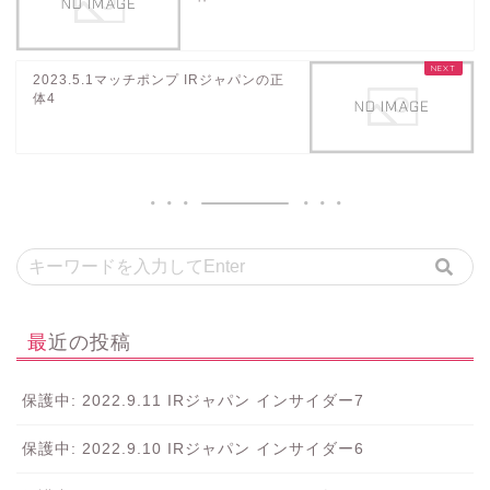
2023.5.1マッチポンプ IRジャパンの正
体4
最近の投稿
保護中: 2022.9.11 IRジャパン インサイダー7
保護中: 2022.9.10 IRジャパン インサイダー6