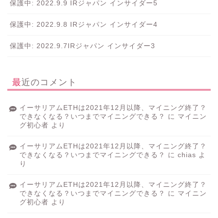
保護中: 2022.9.9 IRジャパン インサイダー5
保護中: 2022.9.8 IRジャパン インサイダー4
保護中: 2022.9.7IRジャパン インサイダー3
最近のコメント
イーサリアムETHは2021年12月以降、マイニング終了？
できなくなる？いつまでマイニングできる？
に
マイニン
グ初心者
より
イーサリアムETHは2021年12月以降、マイニング終了？
できなくなる？いつまでマイニングできる？
に
chias
よ
り
イーサリアムETHは2021年12月以降、マイニング終了？
できなくなる？いつまでマイニングできる？
に
マイニン
グ初心者
より