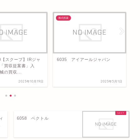
株式投資
株
.10【スクープ】IRジャ
6035 アイアールジャパン
2
「買収提案書」入
パ
の買収...
「
2023年10月19日
2023年5月1日
ィ
6058 ベクトル
損