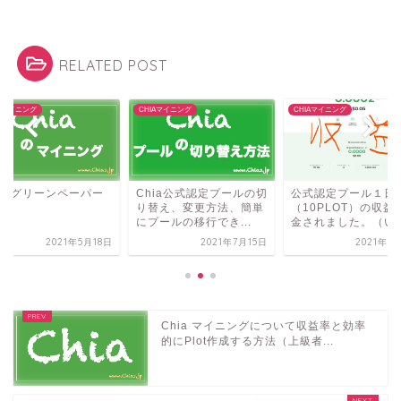
RELATED POST
IAマイニング
CHIAマイニング
CHIAマイニング
HIAグリーンペーパー
Chia公式認定プールの切
公式認定プール１日
り替え、変更方法、簡単
（10PLOT）の収益
にプールの移行でき...
金されました。（いく.
2021年5月18日
2021年7月15日
2021年7
Chia マイニングについて収益率と効率
的にPlot作成する方法（上級者...